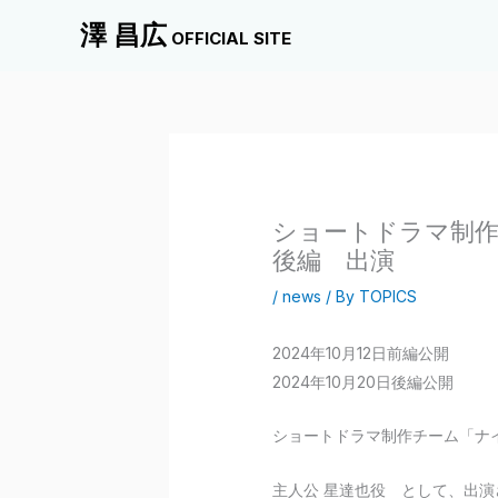
内
澤 昌広
OFFICIAL SITE
容
を
ス
キ
ッ
プ
ショートドラマ制
後編 出演
/
news
/ By
TOPICS
2024年10月12日前編公開
2024年10月20日後編公開
ショートドラマ制作チーム「ナ
主人公 星達也役 として、出