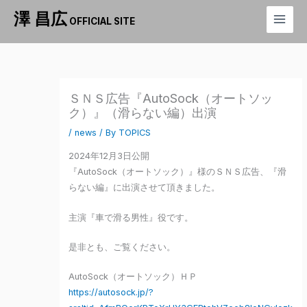
内
澤 昌広
OFFICIAL SITE
容
を
ス
キ
ッ
ＳＮＳ広告『AutoSock（オートソッ
プ
ク）』（滑らない編）出演
/
news
/ By
TOPICS
2024年12月3日公開
『AutoSock（オートソック）』様のＳＮＳ広告、『滑
らない編』に出演させて頂きました。
主演『車で滑る男性』役です。
是非とも、ご覧ください。
AutoSock（オートソック）ＨＰ
https://autosock.jp/?