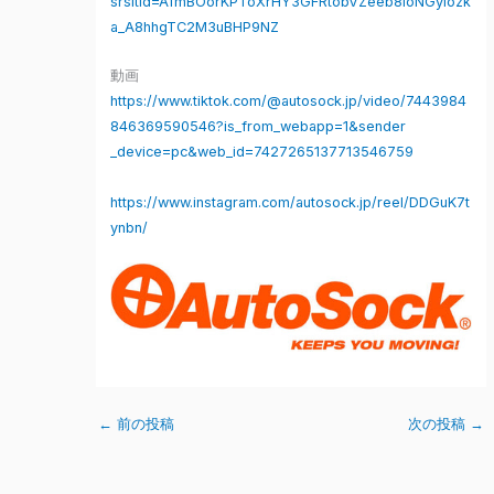
srsltid=AfmBOorKPToXrHY3GFRtobVZeeb8loNGyIozk
a_A8hhgTC2M3uBHP9NZ
動画
https://www.tiktok.com/@autosock.jp/video/7443984
846369590546?is_from_webapp=1&sender
_device=pc&web_id=7427265137713546759
https://www.instagram.com/autosock.jp/reel/DDGuK7t
ynbn/
←
前の投稿
次の投稿
→