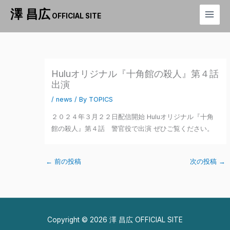
内
澤 昌広
OFFICIAL SITE
容
を
ス
キ
ッ
Huluオリジナル『十角館の殺人』第４話
プ
出演
/
news
/ By
TOPICS
２０２４年３月２２日配信開始 Huluオリジナル『十角
館の殺人』第４話 警官役で出演 ぜひご覧ください。
←
前の投稿
次の投稿
→
Copyright © 2026 澤 昌広 OFFICIAL SITE