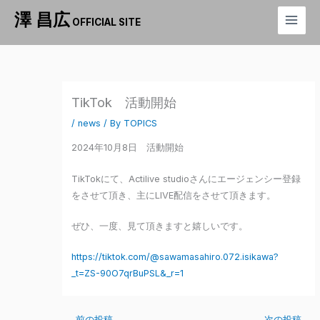
内
澤 昌広
OFFICIAL SITE
容
を
ス
キ
ッ
TikTok 活動開始
プ
/
news
/ By
TOPICS
2024年10月8日 活動開始
TikTokにて、Actilive studioさんにエージェンシー登録
をさせて頂き、主にLIVE配信をさせて頂きます。
ぜひ、一度、見て頂きますと嬉しいです。
https://tiktok.com/@sawamasahiro.072.isikawa?
_t=ZS-90O7qrBuPSL&_r=1
←
前の投稿
次の投稿
→