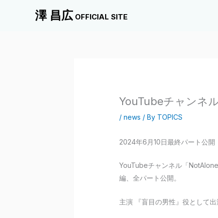
内
澤 昌広
OFFICIAL SITE
容
を
ス
キ
ッ
プ
YouTubeチャン
/
news
/ By
TOPICS
2024年6月10日最終パート公開
YouTubeチャンネル「Not
編、全パート公開。
主演 『盲目の男性』役として