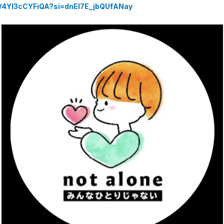
s/4Yl3cCYFiQA?si=dnEI7E_jbQUfANay