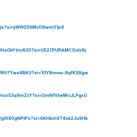
Y0Yjs?si=yWR039MvO8wmO1p4
ts/Ha0bYtnv820?si=U527PURAMCOuIv9j
rts/Rlt7Ywo4BKU?si=1OY8mnw-8qfKXKgw
ts/nsr53q9mZcY?si=OmNfVtwMrrJLPgxG
rts/g0lXOgNPIPo?si=6KHbm9T4sk2Ju9Hk